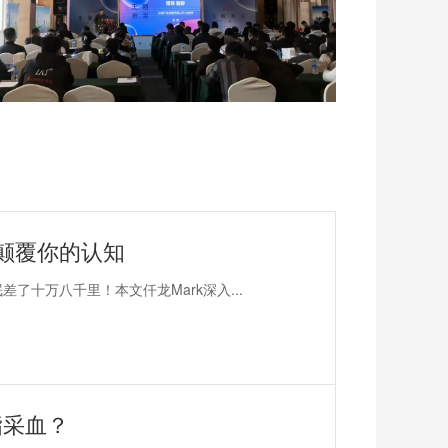
颠覆你的认知
了十万八千里！本文仟龙Mark深入...
指采血？