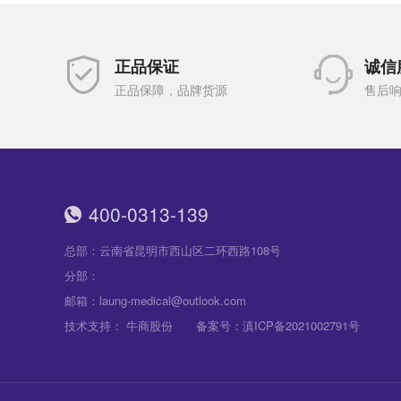
正品保证
诚信
正品保障，品牌货源
售后响
400-0313-139
总部：云南省昆明市西山区二环西路108号
分部：
邮箱：laung-medical@outlook.com
技术支持：
牛商股份
备案号：
滇ICP备2021002791号