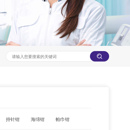
持针钳
海绵钳
帕巾钳