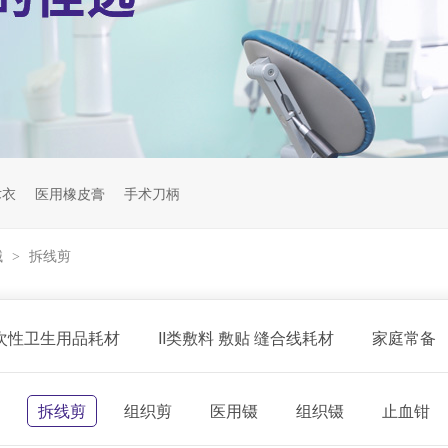
术衣
医用橡皮膏
手术刀柄
械
拆线剪
>
一次性卫生用品耗材
II类敷料 敷贴 缝合线耗材
家庭常备
拆线剪
组织剪
医用镊
组织镊
止血钳