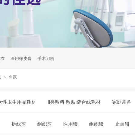
术衣
医用橡皮膏
手术刀柄
械
鱼跃
>
一次性卫生用品耗材
II类敷料 敷贴 缝合线耗材
家庭常备
拆线剪
组织剪
医用镊
组织镊
止血钳