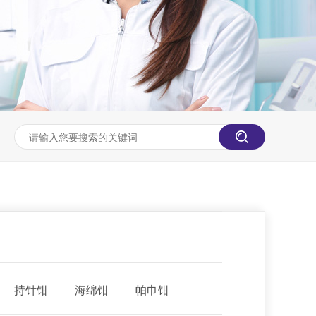
持针钳
海绵钳
帕巾钳