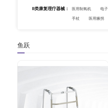
II类康复理疗器械：
医用制氧机
电子
手杖
医用腋拐
鱼跃