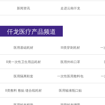
新闻资讯
走进云南仟龙
仟龙医疗产品频道
医用基础耗材
III类穿刺耗材
一
II类一次性卫生用品耗材
医用外科口罩
医用隔离鞋套
一次性医用敷料包
一
II类敷料 敷贴 缝合线耗材
医用输液瓶口贴
医用纱布棉垫
脱脂纱布绷带