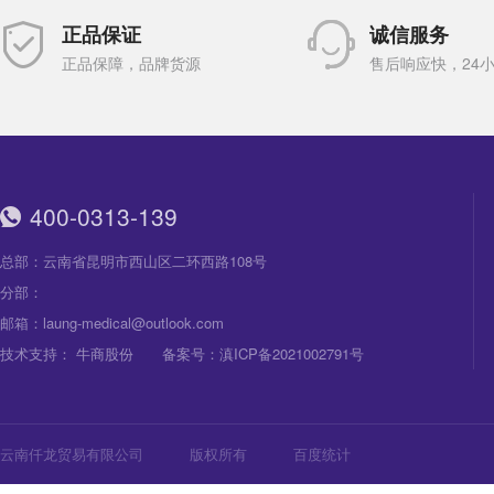
正品保证
诚信服务
正品保障，品牌货源
售后响应快，24
400-0313-139
总部：云南省昆明市西山区二环西路108号
分部：
邮箱：laung-medical@outlook.com
技术支持：
牛商股份
备案号：
滇ICP备2021002791号
云南仟龙贸易有限公司
版权所有
百度统计