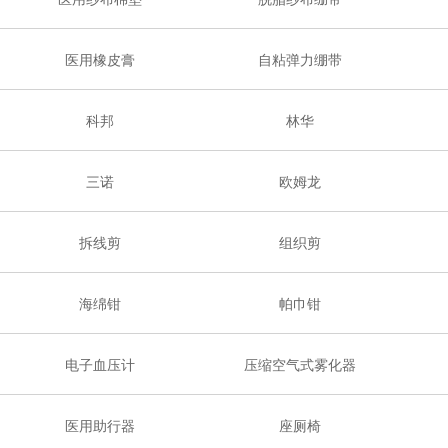
医用橡皮膏
自粘弹力绷带
科邦
林华
三诺
欧姆龙
拆线剪
组织剪
海绵钳
帕巾钳
电子血压计
压缩空气式雾化器
医用助行器
座厕椅