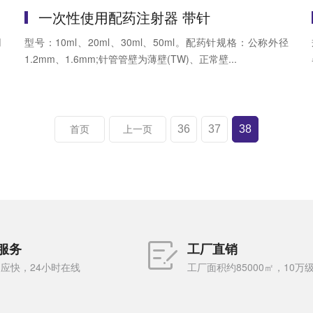
一次性使用配药注射器 带针
用
型号：10ml、20ml、30ml、50ml。配药针规格：公称外径
1.2mm、1.6mm;针管管壁为薄壁(TW)、正常壁...
36
37
38
首页
上一页
服务
工厂直销
应快，24小时在线
工厂面积约85000㎡，10万