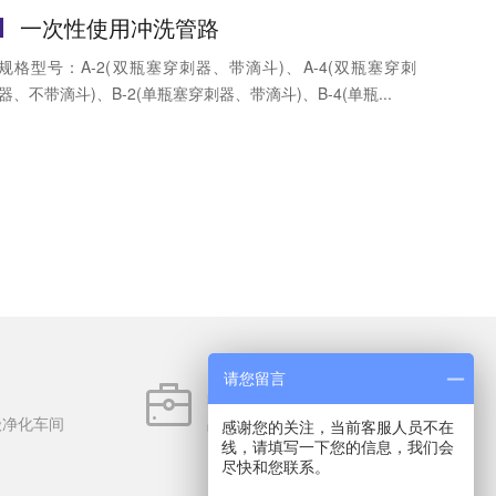
一次性使用冲洗管路
规格型号：A-2(双瓶塞穿刺器、带滴斗)、A-4(双瓶塞穿刺
器、不带滴斗)、B-2(单瓶塞穿刺器、带滴斗)、B-4(单瓶...
请您留言
品类丰富
级净化车间
品类齐全6000多种，备货充足
感谢您的关注，当前客服人员不在
线，请填写一下您的信息，我们会
尽快和您联系。