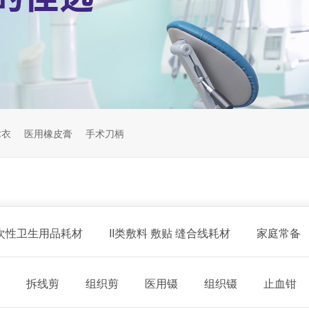
术衣
医用橡皮膏
手术刀柄
一次性卫生用品耗材
II类敷料 敷贴 缝合线耗材
家庭常备
拆线剪
组织剪
医用镊
组织镊
止血钳