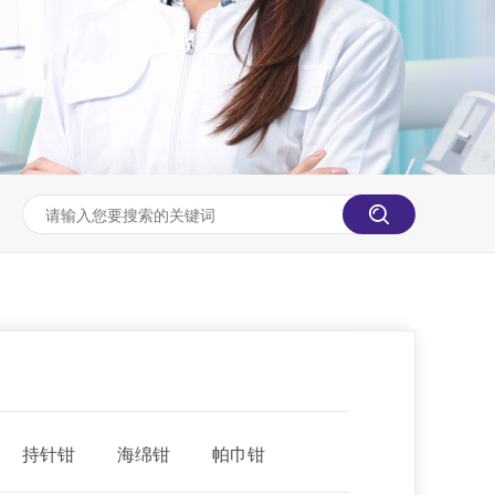
持针钳
海绵钳
帕巾钳