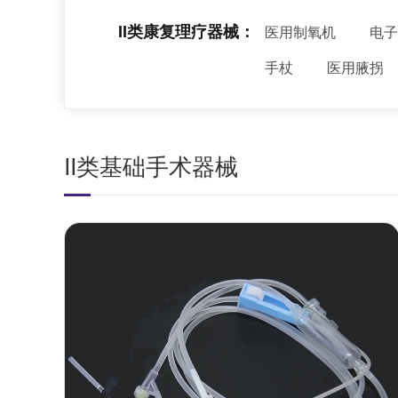
II类康复理疗器械：
医用制氧机
电子
手杖
医用腋拐
II类基础手术器械