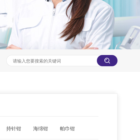
持针钳
海绵钳
帕巾钳