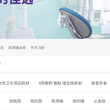
术衣
医用橡皮膏
手术刀柄
械
一次性卫生用品耗材
II类敷料 敷贴 缝合线耗材
家庭常备
拆线剪
组织剪
医用镊
组织镊
止血钳