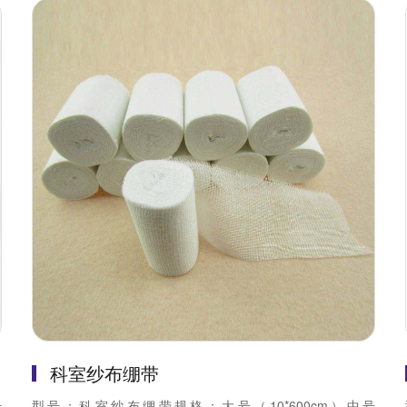
科室纱布绷带
号
型号：科室纱布绷带规格：大号（10*600cm）中号