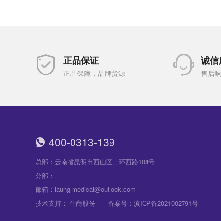
正品保证
诚信
正品保障，品牌货源
售后响
400-0313-139
总部：云南省昆明市西山区二环西路108号
分部：
邮箱：laung-medical@outlook.com
技术支持：
牛商股份
备案号：
滇ICP备2021002791号