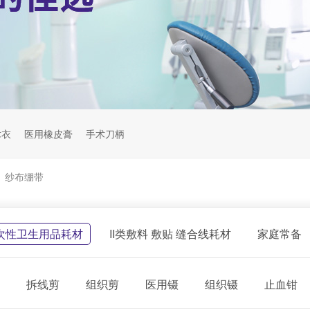
术衣
医用橡皮膏
手术刀柄
纱布绷带
>
一次性卫生用品耗材
II类敷料 敷贴 缝合线耗材
家庭常备
拆线剪
组织剪
医用镊
组织镊
止血钳