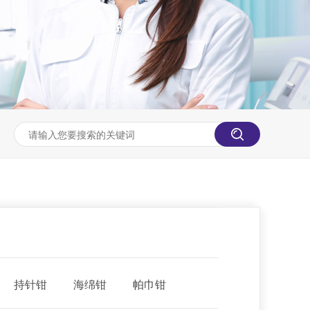
持针钳
海绵钳
帕巾钳