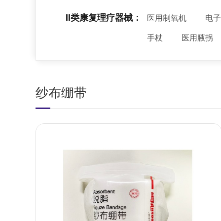
II类康复理疗器械：
医用制氧机
电子
手杖
医用腋拐
纱布绷带