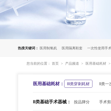
热搜关键词：
医用制氧机
医用隔离鞋套
一次性使用手
您当前的位置：
首页
产品频道
医用基础耗材
>
>
医用基础耗材：
III类穿刺耗材
II类
II类基础手术器械：
按品牌分
手术剪