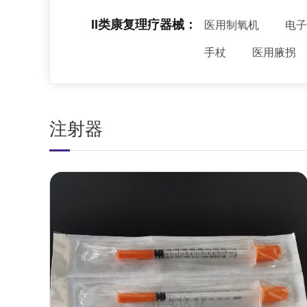
II类康复理疗器械：
医用制氧机
电子
手杖
医用腋拐
注射器