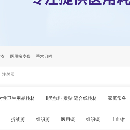
术衣
医用橡皮膏
手术刀柄
注射器
>
一次性卫生用品耗材
II类敷料 敷贴 缝合线耗材
家庭常备
拆线剪
组织剪
医用镊
组织镊
止血钳