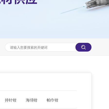
持针钳
海绵钳
帕巾钳