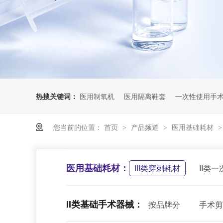
热搜关键词：
医用制氧机
医用隔离鞋套
一次性使用手
您当前的位置：
首页
产品频道
医用基础耗材
>
>
医用基础耗材：
III类穿刺耗材
II类
II类基础手术器械：
按品牌分
手术剪