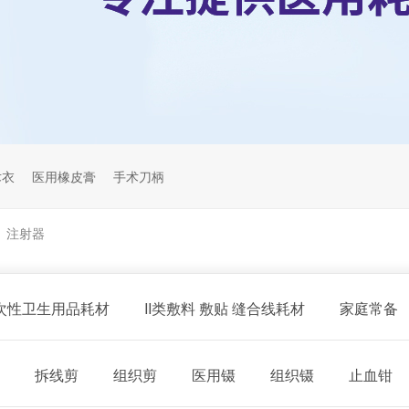
术衣
医用橡皮膏
手术刀柄
注射器
>
一次性卫生用品耗材
II类敷料 敷贴 缝合线耗材
家庭常备
拆线剪
组织剪
医用镊
组织镊
止血钳