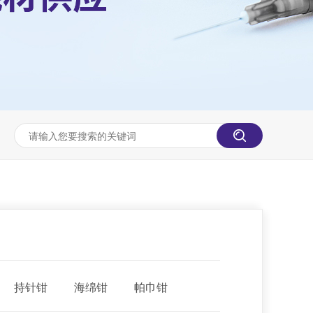
持针钳
海绵钳
帕巾钳