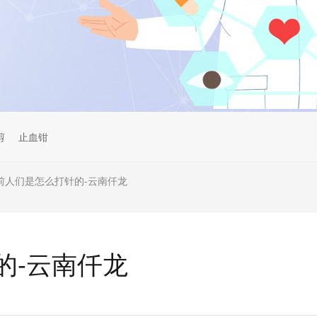
剪
止血钳
前人们是怎么打针的-云南仟龙
的-云南仟龙