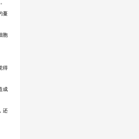
位。
的蔓
细胞
觉得
造成
，还