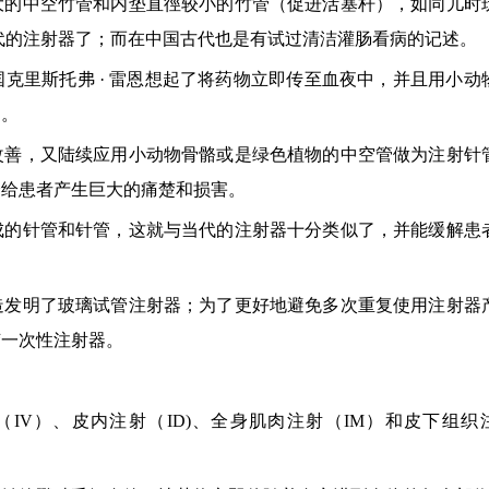
大的中空竹管和内垫直徑较小的竹管（促进活塞杆），如同儿时
代的注射器了；而在中国古代也是有试过清洁灌肠看病的记述。
克里斯托弗 · 雷恩想起了将药物立即传至血夜中，并且用小动
物。
改善，又陆续应用小动物骨骼或是绿色植物的中空管做为注射针
会给患者产生巨大的痛楚和损害。
成的针管和针管，这就与当代的注射器十分类似了，并能缓解患
造发明了玻璃试管注射器；为了更好地避免多次重复使用注射器
胶一次性注射器。
IV）、皮内注射（ID)、全身肌肉注射（IM）和皮下组织