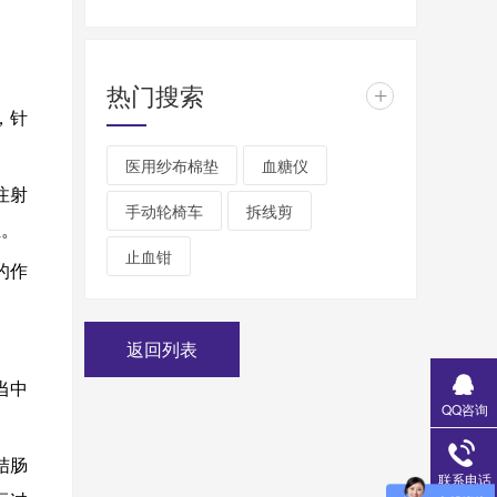
热门搜索
+
，针
医用纱布棉垫
血糖仪
注射
手动轮椅车
拆线剪
位。
止血钳
的作
返回列表
当中
QQ咨询
结肠
联系电话