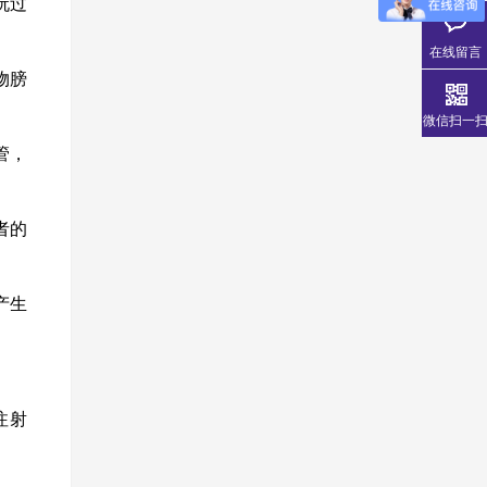
玩过
在线留言
物膀
微信扫一
管，
者的
产生
注射