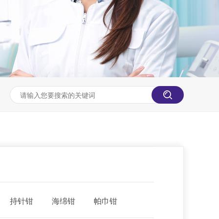
持针钳
海绵钳
帕巾钳