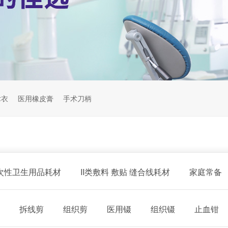
术衣
医用橡皮膏
手术刀柄
一次性卫生用品耗材
II类敷料 敷贴 缝合线耗材
家庭常备
拆线剪
组织剪
医用镊
组织镊
止血钳